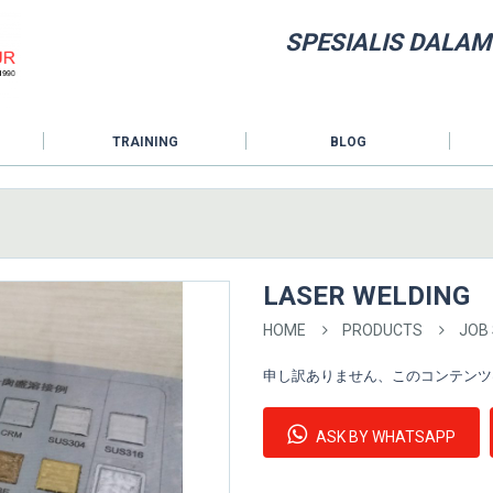
SPESIALIS DALAM
TRAINING
BLOG
LASER WELDING
HOME
PRODUCTS
JOB
申し訳ありません、このコンテン
ASK BY WHATSAPP